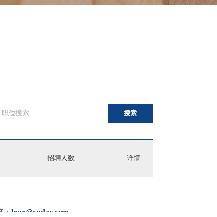
搜索
招聘人数
详情
箱：
lupx@cnduc.com