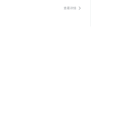
查看详情

厦门山海健康步道林海线便民服务点（5处）公开招租公告
查看详情
