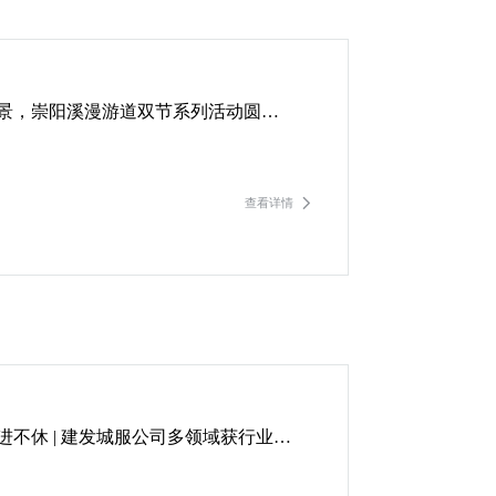
城野共生绘新景，崇阳溪漫游道双节系列活动圆满收官
查看详情

步履不停，精进不休 | 建发城服公司多领域获行业奖项